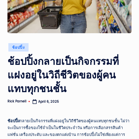
ส
รุ
ป
ข่
Posted
าว
ช้อปปิ้ง
in
แ
ช้อปปิ้งกลายเป็นกิจกรรมที่
ล
แฝงอยู่ในวิถีชีวิตของผู้คน
ะ
แทบทุกชนชั้น
เห
ตุ
Rick Parnell
April 6, 2025
Posted
by
ก
า
ช้อปปิ้ง
กลายเป็นกิจกรรมที่แฝงอยู่ในวิถีชีวิตของผู้คนแทบทุกชนชั้น ไม่ว่า
จะเป็นการซื้อของใช้จำเป็นในชีวิตประจำวัน หรือการเลือกสรรสินค้า
ร
แฟชั่น เครื่องประดับ และของตกแต่งบ้าน การช้อปปิ้งไม่ใช่เพียงแค่การ