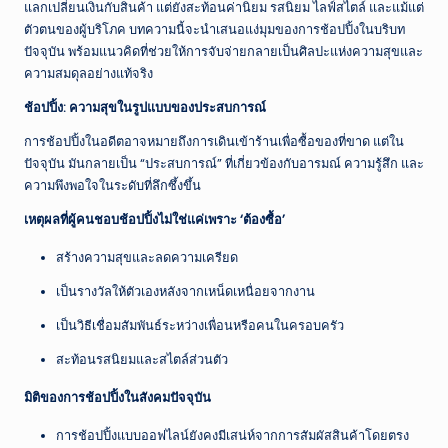
ณ์
แลกเปลี่ยนเงินกับสินค้า แต่ยังสะท้อนค่านิยม รสนิยม ไลฟ์สไตล์ และแม้แต่
ตัวตนของผู้บริโภค บทความนี้จะนำเสนอแง่มุมของการช้อปปิ้งในบริบท
ไ
ปัจจุบัน พร้อมแนวคิดที่ช่วยให้การจับจ่ายกลายเป็นศิลปะแห่งความสุขและ
ท
ความสมดุลอย่างแท้จริง
ย
ช้อปปิ้ง: ความสุขในรูปแบบของประสบการณ์
ป
การช้อปปิ้งในอดีตอาจหมายถึงการเดินเข้าร้านเพื่อซื้อของที่ขาด แต่ใน
ระ
ปัจจุบัน มันกลายเป็น “ประสบการณ์” ที่เกี่ยวข้องกับอารมณ์ ความรู้สึก และ
ความพึงพอใจในระดับที่ลึกซึ้งขึ้น
จำ
เหตุผลที่ผู้คนชอบช้อปปิ้งไม่ใช่แค่เพราะ ‘ต้องซื้อ’
วั
สร้างความสุขและลดความเครียด
น
เป็นรางวัลให้ตัวเองหลังจากเหน็ดเหนื่อยจากงาน
เป็นวิธีเชื่อมสัมพันธ์ระหว่างเพื่อนหรือคนในครอบครัว
สะท้อนรสนิยมและสไตล์ส่วนตัว
มิติของการช้อปปิ้งในสังคมปัจจุบัน
การช้อปปิ้งแบบออฟไลน์ยังคงมีเสน่ห์จากการสัมผัสสินค้าโดยตรง