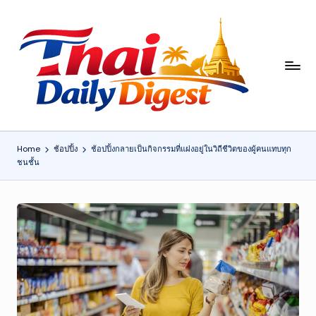
Skip
to
content
T
h
ai
D
Home
ช้อปปิ้ง
ช้อปปิ้งกลายเป็นกิจกรรมที่แฝงอยู่ในวิถีชีวิตของผู้คนแทบทุก
ชนชั้น
ai
ly
Di
g
e
st
: