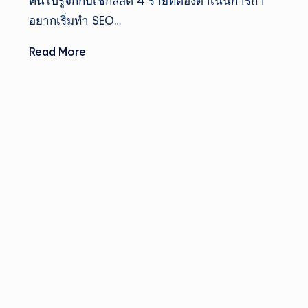
กา
คนไปรู้จักกับเช็กลิสต์ 4 รายที่ต้องดำเนินการถ้า
อยากเริ่มทำ SEO…
ร
Read More
ณ์
ไท
ย
ปร
ะ
จำ
วั
น