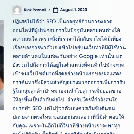
st
August 1, 2023
Rick Parnell
Posted
by
:
ปฏิเสธไม่ได้ว่า SEO เป็นกลยุทธ์ด้านการตลาด
ออนไลน์ที่ผู้ประกอบการในปัจจุบันหลายคนต่างให้
สรุ
ความสนใจ เพราะสิ่งที่เราจะได้กลับมาไม่ได้มีเพียง
ป
เรื่องของการพาตัวเองเข้าไปอยู่บนเว็บท่าที่มีผู้ใช้งาน
หลายล้านคนในแต่ละวันอย่าง Google เท่านั้น แต่
ข่
ยังรวมไปถึงการได้อยู่ในตำแหน่งที่คนทั่วไปมักจะกด
าว
เข้าชมเว็บไซต์มากที่สุดอย่างหน้าแรกของผลแสดง
การค้นหาซึ่งมีส่วนสำคัญอย่างมากต่อการเพิ่มการรับ
แ
รู้ในกลุ่มลูกค้าเป้าหมายจนนำไปสู่การเพิ่มยอดขาย
ละ
ให้สูงขึ้นเป็นลำดับต่อไป สำหรับใครที่กำลังสนใจ
อยากทำ SEO แต่ไม่รู้ว่าตัวเองควรเริ่มจับต้นชน
เห
ปลายจากตรงไหน ขอบอกก่อนเลยว่าที่นี่มีคำตอบให้
ตุ
กับคุณ เพราะในอีกไม่กี่วินาทีข้างหน้าเราจะพาทุก