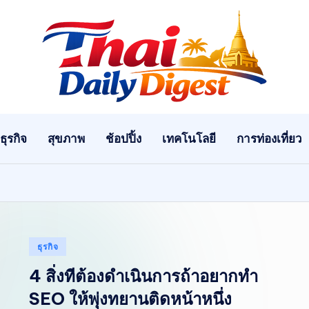
T
h
ai
ธุรกิจ
สุขภาพ
ช้อปปิ้ง
เทคโนโลยี
การท่องเที่ยว
D
ai
ly
Di
Posted
ธุรกิจ
in
g
4 สิ่งทีต้องดำเนินการถ้าอยากทำ
SEO ให้พุ่งทยานติดหน้าหนึ่ง
e