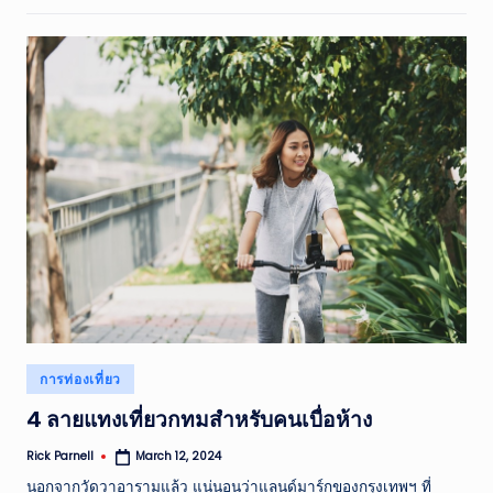
Posted
การท่องเที่ยว
in
4 ลายแทงเที่ยวกทมสำหรับคนเบื่อห้าง
Rick Parnell
March 12, 2024
Posted
by
นอกจากวัดวาอารามแล้ว แน่นอนว่าแลนด์มาร์กของกรุงเทพฯ ที่