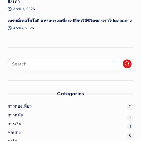
10 เท่า
April 14, 2026
เทรนด์เทคโนโลยี แห่งอนาคตที่จะเปลี่ยนวิถีชีวิตของเราไปตลอดกาล
April 7, 2026
Categories
การท่องเที่ยว
11
การพนัน
4
การเงิน
8
ช้อปปิ้ง
6