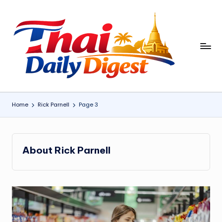
Skip
to
content
T
h
ai
D
Home
Rick Parnell
Page 3
ai
ly
About Rick Parnell
Di
g
e
st
: