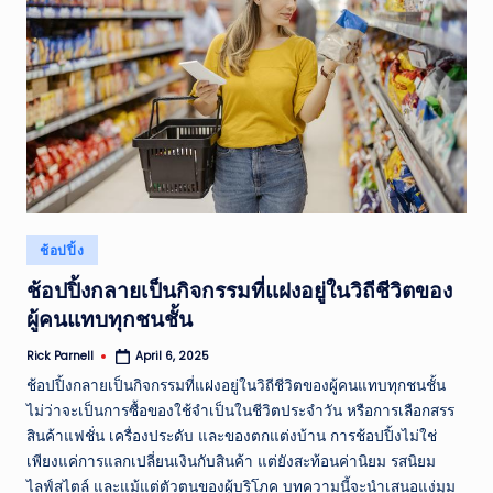
ส
รุ
ป
ข่
าว
แ
ล
Posted
ช้อปปิ้ง
in
ะ
ช้อปปิ้งกลายเป็นกิจกรรมที่แฝงอยู่ในวิถีชีวิตของ
เห
ผู้คนแทบทุกชนชั้น
ตุ
Rick Parnell
April 6, 2025
Posted
by
ก
ช้อปปิ้งกลายเป็นกิจกรรมที่แฝงอยู่ในวิถีชีวิตของผู้คนแทบทุกชนชั้น
ไม่ว่าจะเป็นการซื้อของใช้จำเป็นในชีวิตประจำวัน หรือการเลือกสรร
า
สินค้าแฟชั่น เครื่องประดับ และของตกแต่งบ้าน การช้อปปิ้งไม่ใช่
ร
เพียงแค่การแลกเปลี่ยนเงินกับสินค้า แต่ยังสะท้อนค่านิยม รสนิยม
ไลฟ์สไตล์ และแม้แต่ตัวตนของผู้บริโภค บทความนี้จะนำเสนอแง่มุม