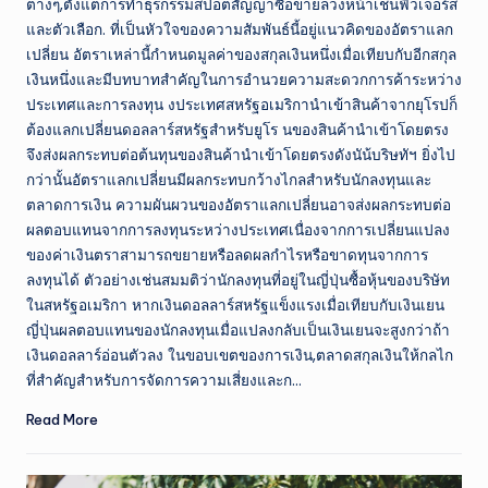
ต่างๆ,ตั้งแต่การทำธุรกรรมสปอตสัญญาซื้อขายล่วงหน้าเช่นฟิวเจอร์ส
และตัวเลือก. ที่เป็นหัวใจของความสัมพันธ์นี้อยู่แนวคิดของอัตราแลก
เปลี่ยน อัตราเหล่านี้กำหนดมูลค่าของสกุลเงินหนึ่งเมื่อเทียบกับอีกสกุล
เงินหนึ่งและมีบทบาทสำคัญในการอำนวยความสะดวกการค้าระหว่าง
ประเทศและการลงทุน งประเทศสหรัฐอเมริกานำเข้าสินค้าจากยุโรปก็
ต้องแลกเปลี่ยนดอลลาร์สหรัฐสำหรับยูโร นของสินค้านำเข้าโดยตรง
จึงส่งผลกระทบต่อต้นทุนของสินค้านำเข้าโดยตรงดังนัน้บริษทัฯ ยิ่งไป
กว่านั้นอัตราแลกเปลี่ยนมีผลกระทบกว้างไกลสำหรับนักลงทุนและ
ตลาดการเงิน ความผันผวนของอัตราแลกเปลี่ยนอาจส่งผลกระทบต่อ
ผลตอบแทนจากการลงทุนระหว่างประเทศเนื่องจากการเปลี่ยนแปลง
ของค่าเงินตราสามารถขยายหรือลดผลกำไรหรือขาดทุนจากการ
ลงทุนได้ ตัวอย่างเช่นสมมติว่านักลงทุนที่อยู่ในญี่ปุ่นซื้อหุ้นของบริษัท
ในสหรัฐอเมริกา หากเงินดอลลาร์สหรัฐแข็งแรงเมื่อเทียบกับเงินเยน
ญี่ปุ่นผลตอบแทนของนักลงทุนเมื่อแปลงกลับเป็นเงินเยนจะสูงกว่าถ้า
เงินดอลลาร์อ่อนตัวลง ในขอบเขตของการเงิน,ตลาดสกุลเงินให้กลไก
ที่สำคัญสำหรับการจัดการความเสี่ยงและก…
Read More