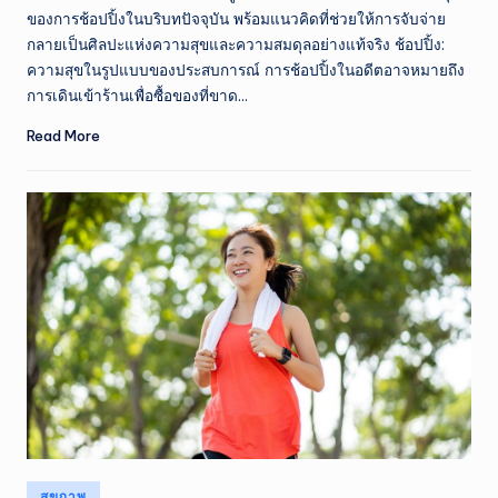
ณ์
ของการช้อปปิ้งในบริบทปัจจุบัน พร้อมแนวคิดที่ช่วยให้การจับจ่าย
ไ
กลายเป็นศิลปะแห่งความสุขและความสมดุลอย่างแท้จริง ช้อปปิ้ง:
ความสุขในรูปแบบของประสบการณ์ การช้อปปิ้งในอดีตอาจหมายถึง
ท
การเดินเข้าร้านเพื่อซื้อของที่ขาด…
ย
Read More
ป
ระ
จำ
วั
น
Posted
สุขภาพ