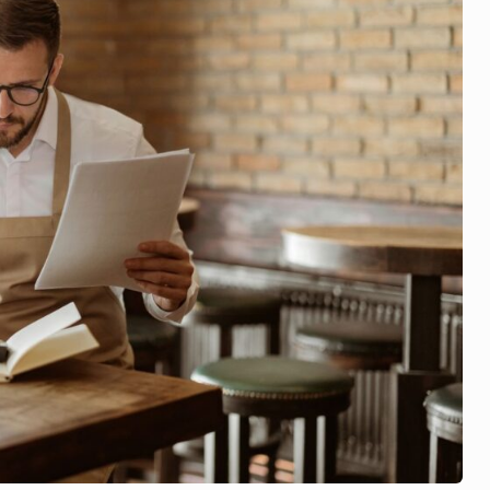
st
:
สรุ
ป
ข่
าว
แ
ละ
เห
ตุ