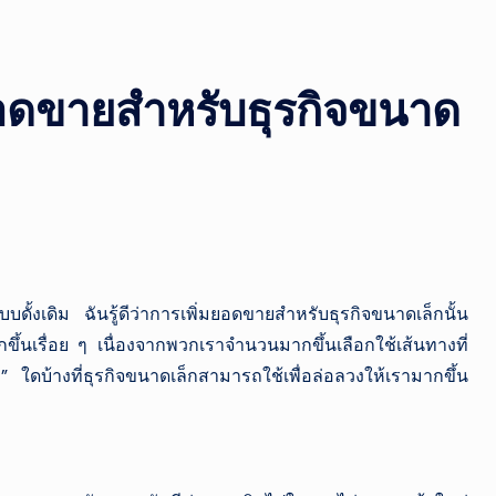
กา
ร
ณ์
มยอดขายสำหรับธุรกิจขนาด
ไท
ย
ปร
ะ
บบดั้งเดิม ฉันรู้ดีว่าการเพิ่มยอดขายสำหรับธุรกิจขนาดเล็กนั้น
จำ
ยากขึ้นเรื่อย ๆ เนื่องจากพวกเราจำนวนมากขึ้นเลือกใช้เส้นทางที่
วั
” ใดบ้างที่ธุรกิจขนาดเล็กสามารถใช้เพื่อล่อลวงให้เรามากขึ้น
น