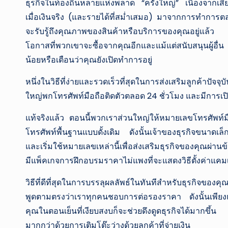
ธุรกิจในท้องถิ่นหลายแห่งพลาด “ครั้งใหญ่” เนื่องจากเ
เมื่อเงินจริง (และรายได้ที่สม่ำเสมอ) มาจากการทำการตลาดใ
จะรับรู้ถึงคุณภาพของสินค้าหรือบริการของคุณอยู่แล้ว
โอกาสที่พวกเขาจะซื้อจากคุณอีกและแม้แต่สนับสนุนผู้อื
น้อยหรือเตือนว่าคุณยังเปิดทำการอยู่
หนึ่งในวิธีที่ง่ายและรวดเร็วที่สุดในการส่งเสริมลูกค้า
ใหญ่พกโทรศัพท์มือถือติดตัวตลอด 24 ชั่วโมง และมีการเป
แท้จริงแล้ว ตอนนี้พวกเราส่วนใหญ่ให้หมายเลขโทรศัพท์ม
โทรศัพท์พื้นฐานแบบดั้งเดิม ดังนั้นเจ้าของธุรกิจขนาดเล็กท
และเริ่มใช้หมายเลขเหล่านี้เพื่อส่งเสริมธุรกิจของคุณผ่านข
มีแพ็คเกจการฝึกอบรมราคาไม่แพงที่จะแสดงวิธีตั้งค่าแ
วิธีที่ดีที่สุดในการบรรลุผลลัพธ์ในทันทีสำหรับธุรกิจของค
พูดตามตรงว่าเราทุกคนชอบการต่อรองราคา ดังนั้นเพียงแค่
คุณในตอนเย็นที่เงียบสงบก็จะช่วยดึงดูดธุรกิจได้มากขึ้
มากกว่าด้วยการเติมโต๊ะว่างด้วยลูกค้าที่จ่ายเงิน