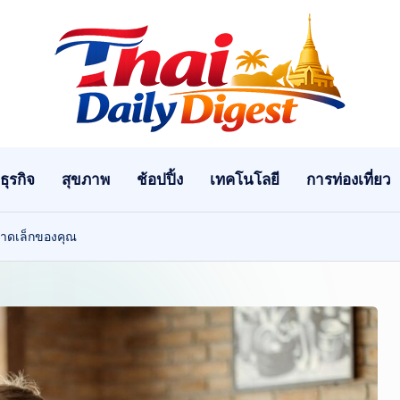
T
h
ai
ธุรกิจ
สุขภาพ
ช้อปปิ้ง
เทคโนโลยี
การท่องเที่ยว
D
ai
นาดเล็กของคุณ
ly
Di
g
e