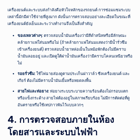
เครื่องยนต์และระบบส่งกำลังคือหัวใจหลักของรถยนต์ การซ่อมแซมระบบ
เหล่านี้มักมีค่าใช้จ่ายที่สูงมาก ดังนั้นการตรวจสอบอย่างละเอียดในขณะที่
เครื่องยนต์ยังเย็นและระว่างทำงานจึงเป็นสิ่งสำคัญ
ของเหลวต่างๆ:
ตรวจสอบน้ำมันเครื่องว่ามีสีดำสนิทหรือมีลักษณะ
คล้ายกาแฟใส่นมหรือไม่ (ถ้าคล้ายกาแฟใส่นมแสดงว่ามีน้ำรั่วซึม
เข้าเครื่องยนต์) ตรวจสอบน้ำยาหล่อเย็นในหม้อพักต้องไม่มีคราบ
น้ำมันลอยอยู่ และเปิดดูใต้ฝาน้ำมันเครื่องว่ามีคราบโคลนเหนียวหรือ
ไม่
รอยรั่วซึม:
ใช้ไฟฉายส่องดูตามประเก็นฝาวาล์ว ซีลเครื่องยนต์ และ
เกียร์ ต้องไม่มีคราบน้ำมันเยิ้มหรือหยดลงพื้น
สายไฟและท่อยาง:
ท่อยางระบบระบายความร้อนต้องไม่กรอบแตก
หรือแข็งกระด้าง สายไฟต้องอยู่ในสภาพเรียบร้อย ไม่มีการตัดต่อที่ดู
อันตรายหรือใช้เทปกาวพันไว้แบบลวกๆ
4. การตรวจสอบภายในห้อง
โดยสารและระบบไฟฟ้า