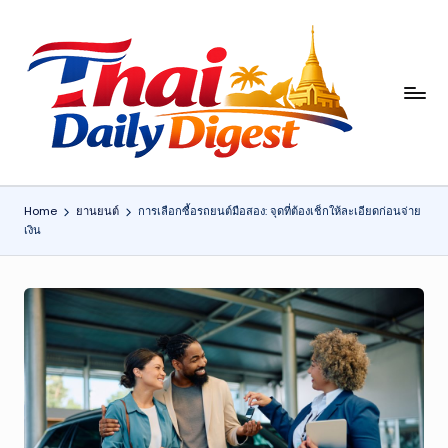
Skip
to
content
T
h
ai
D
Home
ยานยนต์
การเลือกซื้อรถยนต์มือสอง: จุดที่ต้องเช็กให้ละเอียดก่อนจ่าย
เงิน
ai
ly
Di
g
e
st
: