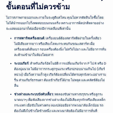
ขั้นตอนที่ไม่ควรข้าม
ไม่ว่าสภาพภายนอกและภายในจะดูดีแค่ไหน คุณไม่ควรตัดสินใจซื้อโดย
ไม่ได้นำรถออกไปวิ่งทดสอบบนถนนจริง เพราะอาการผิดปกติหลายอย่าง
จะแสดงออกมาก็ต่อเมื่อรถมีการเคลื่อนที่เท่านั้น
การสตาร์ทเครื่องยนต์:
เครื่องยนต์ต้องสตาร์ทติดง่ายในครั้งเดียว
ไม่มีเสียงลากยาว หรือเสียงโลหะกระทบกันขณะสตาร์ท เมื่อ
เครื่องยนต์เดินเบา รอบเครื่องต้องนิ่ง ไม่สวิงไปมา และไม่มีอาการสั่น
สะท้านเข้ามาในห้องโดยสาร
ระบบเกียร์:
สำหรับเกียร์อัตโนมัติ การเปลี่ยนเกียร์จาก P ไป R หรือ D
ต้องนุ่มนวล ไม่มีอาการกระตุกรุนแรง หรือรอรอบนานเกินไป (เกียร์
หน่วง) เมื่อวิ่งความเร็วสูง เกียร์ต้องเปลี่ยนได้ครบทุกจังหวะอย่างราบ
รื่น ส่วนเกียร์ธรรมดา ต้องเข้าเกียร์ได้ง่าย ไม่หลุด และคลัตช์ต้องไม่
ลื่น
ช่วงล่างและระบบบังคับเลี้ยว:
ทดลองขับผ่านทางขรุขระหรือลูกระ
นาดเบาๆ เพื่อฟังเสียงจากช่วงล่าง ต้องไม่มีเสียงกุกกักหรือเสียงเหล็ก
กระแทก เมื่อขับในทางตรง ลองปล่อยมือจากพวงมาลัยเล็กน้อย รถ
ต้องไม่ดึงไปข้างใดข้างหนึ่ง และพวงมาลัยต้องไม่มีอาการสั่นที่