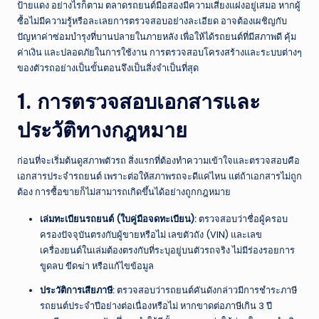
ณ์
ป้ายแดง อย่างไรก็ตาม ตลาดรถยนต์มือสองมีความเสี่ยงแฝงอยู่เสมอ หากผู้
ซื้อไม่มีความรู้หรือละเลยการตรวจสอบอย่างละเอียด อาจต้องเผชิญกับ
ไ
ปัญหาค่าซ่อมบำรุงที่บานปลายในภายหลัง เพื่อให้ได้รถยนต์ที่มีสภาพดี คุ้ม
ท
ค่าเงิน และปลอดภัยในการใช้งาน การตรวจสอบโครงสร้างและระบบต่างๆ
ของตัวรถอย่างเป็นขั้นตอนจึงเป็นสิ่งจำเป็นที่สุด
ย
ป
1. การตรวจสอบเอกสารและ
ระ
ประวัติทางกฎหมาย
จำ
ก่อนที่จะเริ่มต้นดูสภาพตัวรถ สิ่งแรกที่ต้องทำความเข้าใจและตรวจสอบคือ
วั
เอกสารประจำรถยนต์ เพราะต่อให้สภาพรถจะดีแค่ไหน แต่ถ้าเอกสารไม่ถูก
น
ต้อง การซื้อขายก็ไม่สามารถเกิดขึ้นได้อย่างถูกกฎหมาย
เล่มทะเบียนรถยนต์ (ใบคู่มือจดทะเบียน):
ตรวจสอบว่าชื่อผู้ครอบ
ครองปัจจุบันตรงกับผู้ขายหรือไม่ เลขตัวถัง (VIN) และเลข
เครื่องยนต์ในเล่มต้องตรงกับที่ระบุอยู่บนตัวรถจริง ไม่มีร่องรอยการ
ขูดลบ ขีดฆ่า หรือแก้ไขข้อมูล
ประวัติการเสียภาษี:
ตรวจสอบว่ารถยนต์คันดังกล่าวมีการชำระภาษี
รถยนต์ประจำปีอย่างต่อเนื่องหรือไม่ หากขาดต่อภาษีเกิน 3 ปี