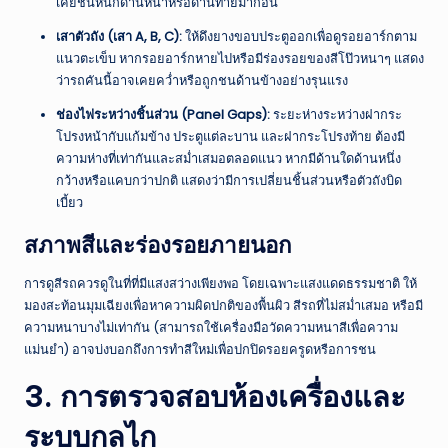
เคยชนหนักด้านหน้าหรือด้านท้ายมาก่อน
เสาตัวถัง (เสา A, B, C):
ให้ดึงยางขอบประตูออกเพื่อดูรอยอาร์กตาม
แนวตะเข็บ หากรอยอาร์กหายไปหรือมีร่องรอยของสีโป๊วหนาๆ แสดง
ว่ารถคันนี้อาจเคยคว่ำหรือถูกชนด้านข้างอย่างรุนแรง
ช่องไฟระหว่างชิ้นส่วน (Panel Gaps):
ระยะห่างระหว่างฝากระ
โปรงหน้ากับแก้มข้าง ประตูแต่ละบาน และฝากระโปรงท้าย ต้องมี
ความห่างที่เท่ากันและสม่ำเสมอตลอดแนว หากมีด้านใดด้านหนึ่ง
กว้างหรือแคบกว่าปกติ แสดงว่ามีการเปลี่ยนชิ้นส่วนหรือตัวถังบิด
เบี้ยว
สภาพสีและร่องรอยภายนอก
การดูสีรถควรดูในที่ที่มีแสงสว่างเพียงพอ โดยเฉพาะแสงแดดธรรมชาติ ให้
มองสะท้อนมุมเฉียงเพื่อหาความผิดปกติของพื้นผิว สีรถที่ไม่สม่ำเสมอ หรือมี
ความหนาบางไม่เท่ากัน (สามารถใช้เครื่องมือวัดความหนาสีเพื่อความ
แม่นยำ) อาจบ่งบอกถึงการทำสีใหม่เพื่อปกปิดรอยครูดหรือการชน
3. การตรวจสอบห้องเครื่องและ
ระบบกลไก