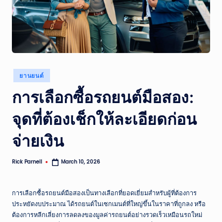
ส
รุ
ป
ข่
Posted
าว
ยานยนต์
in
แ
การเลือกซื้อรถยนต์มือสอง:
ล
จุดที่ต้องเช็กให้ละเอียดก่อน
ะ
จ่ายเงิน
เห
ตุ
Rick Parnell
March 10, 2026
Posted
by
ก
า
การเลือกซื้อรถยนต์มือสองเป็นทางเลือกที่ยอดเยี่ยมสำหรับผู้ที่ต้องการ
ประหยัดงบประมาณ ได้รถยนต์ในเซกเมนต์ที่ใหญ่ขึ้นในราคาที่ถูกลง หรือ
ร
ต้องการหลีกเลี่ยงการลดลงของมูลค่ารถยนต์อย่างรวดเร็วเหมือนรถใหม่