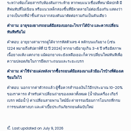
ระหว่างห้องโดยสารกับห้องสัมภาระท้าย หากพบแนวเชื่อมที่หนาผิดปกติ มี
สีพ่นทับที่ไม่เนียน หรือแนวเหล็กสองชิ้นที่มีลวดลายไม่ต่อเนื่องกัน แสดงว่า
อาจเป็นรถที่นำชิ้นส่วนจากสองคันมาตัดต่อรวมกันเป็นคันเดียว
คำถาม: อายุของยางรถยนต์มือสองบอกอะไรเราได้บ้าง และควรเปลี่ยน
ทันทีหรือไม่
คำตอบ: อายุยางสามารถดูได้จากรหัสตัวเลข 4 หลักบนแก้มยาง (เช่น
1224 หมายถึงสัปดาห์ที่ 12 ปี 2024) หากยางมีอายุเกิน 3-4 ปี หรือมีสภาพ
เนื้อยางแห้ง แตกงาย แม้ดอกยางจะยังเหลือเยอะก็ควรเปลี่ยนใหม่ทันทีเพื่อ
ความปลอดภัยในการยึดเกาะถนนและระยะเบรก
คำถาม: ค่าใช้จ่ายแฝงหลังจากซื้อรถยนต์มือสองมาแล้วมีอะไรบ้างที่ต้องเต
รียมใจไว้
คำตอบ: นอกจากค่าตัวรถแล้ว ผู้ซื้อควรสำรองเงินไว้อีกประมาณ 10-20%
ของราคารถ สำหรับค่าเปลี่ยนถ่ายของเหลวทั้งหมด (น้ำมันเครื่อง เกียร์
เบรก หม้อน้ำ) ค่าเปลี่ยนสายพาน ไทม์มิ่ง ค่าธรรมเนียมการโอนรถที่กรม
การขนส่งทางบก และค่าเบี้ยประกันภัยรถยนต์ฉบับใหม่
Last updated on July 9, 2026