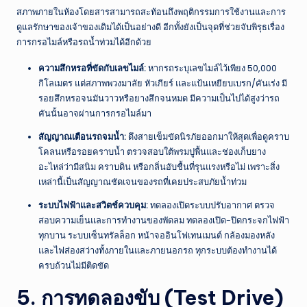
สภาพภายในห้องโดยสารสามารถสะท้อนถึงพฤติกรรมการใช้งานและการ
ดูแลรักษาของเจ้าของเดิมได้เป็นอย่างดี อีกทั้งยังเป็นจุดที่ช่วยจับพิรุธเรื่อง
การกรอไมล์หรือรถน้ำท่วมได้อีกด้วย
ความสึกหรอที่ขัดกับเลขไมล์:
หากรถระบุเลขไมล์ไว้เพียง 50,000
กิโลเมตร แต่สภาพพวงมาลัย หัวเกียร์ และแป้นเหยียบเบรก/คันเร่ง มี
รอยสึกหรอจนมันวาวหรือยางสึกจนหมด มีความเป็นไปได้สูงว่ารถ
คันนั้นอาจผ่านการกรอไมล์มา
สัญญาณเตือนรถจมน้ำ:
ดึงสายเข็มขัดนิรภัยออกมาให้สุดเพื่อดูคราบ
โคลนหรือรอยคราบน้ำ ตรวจสอบใต้พรมปูพื้นและช่องเก็บยาง
อะไหล่ว่ามีสนิม คราบดิน หรือกลิ่นอับชื้นที่รุนแรงหรือไม่ เพราะสิ่ง
เหล่านี้เป็นสัญญาณชัดเจนของรถที่เคยประสบภัยน้ำท่วม
ระบบไฟฟ้าและสวิตช์ควบคุม:
ทดลองเปิดระบบปรับอากาศ ตรวจ
สอบความเย็นและการทำงานของพัดลม ทดลองเปิด-ปิดกระจกไฟฟ้า
ทุกบาน ระบบเซ็นทรัลล็อก หน้าจออินโฟเทนเมนต์ กล้องมองหลัง
และไฟส่องสว่างทั้งภายในและภายนอกรถ ทุกระบบต้องทำงานได้
ครบถ้วนไม่มีติดขัด
5. การทดลองขับ (Test Drive)