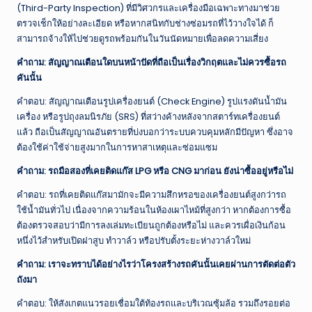
(Third-Party Inspection) ที่มีวิศวกรและเครื่องมือเฉพาะทางมาช่วย
ตรวจเช็กให้อย่างละเอียด หรือหากสนิทกับช่างซ่อมรถที่ไว้วางใจได้ ก็
สามารถจ้างให้ไปช่วยดูรถพร้อมกันในวันนัดหมายเพื่อลดความเสี่ยง
คำถาม: สัญญาณเตือนใดบนหน้าปัดที่ถือเป็นเรื่องวิกฤตและไม่ควรซื้อรถ
คันนั้น
คำตอบ: สัญญาณเตือนรูปเครื่องยนต์ (Check Engine) รูปแรงดันน้ำมัน
เครื่อง หรือรูปถุงลมนิรภัย (SRS) ที่สว่างค้างหลังจากสตาร์ทเครื่องยนต์
แล้ว ถือเป็นสัญญาณอันตรายที่บ่งบอกว่าระบบควบคุมหลักมีปัญหา ซึ่งอาจ
ต้องใช้ค่าใช้จ่ายสูงมากในการหาสาเหตุและซ่อมแซม
คำถาม: รถมือสองที่เคยติดแก๊ส LPG หรือ CNG มาก่อน ยังน่าซื้ออยู่หรือไม่
คำตอบ: รถที่เคยติดแก๊สมามักจะมีความสึกหรอของเครื่องยนต์สูงกว่ารถ
ใช้น้ำมันทั่วไป เนื่องจากความร้อนในห้องเผาไหม้ที่สูงกว่า หากต้องการซื้อ
ต้องตรวจสอบว่ามีการลงเล่มทะเบียนถูกต้องหรือไม่ และควรเผื่อเงินก้อน
หนึ่งไว้สำหรับเปิดฝาสูบ ทำวาล์ว หรือปรับตั้งระยะห่างวาล์วใหม่
คำถาม: เราจะทราบได้อย่างไรว่าโครงสร้างรถคันนั้นเคยผ่านการตัดต่อตัว
ถังมา
คำตอบ: ให้สังเกตแนวรอยเชื่อมใต้ท้องรถและบริเวณซุ้มล้อ รวมถึงรอยต่อ