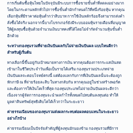
การเริ่มต้นซื้อหุ้นไทยในปัจจุบันมีระบบการซื้อขายขั้นต่ำที่ลดลงอย่างมาก
โดยในกระดานหลักทั่วไปการซื้อขั้นต่ำมักกำหนดไว้ที่หนึ่งร้อยหุ้น หากคุณ
เลือกหุ้นที่มีราคาต่อหุ้นต่ำกว่าสิบบาท การใช้เงินหลักร้อยจึงสามารถส่งคำ
สั่งซื้อได้จริง นอกจากนี้บางโบรกเกอร์ยังมีระบบออมหุ้นรายเดือนที่อนุญาต
ให้ผู้ลงทุนซื้อหุ้นด้วยจำนวนเงินบาทคงที่ได้โดยไม่จำกัดจำนวนหุ้นขั้นต่ำ
อีกด้วย
ระหว่างกองทุนรวมที่จ่ายเงินปันผลกับไม่จ่ายเงินปันผล แบบไหนดีกว่า
สำหรับผู้เริ่มต้น
ทางเลือกนี้ขึ้นอยู่กับเป้าหมายทางการเงิน หากคุณต้องการกระแสเงินสด
เข้ามาในชีวิตประจำวันเพื่อเป็นรายได้เสริม กองทุนรวมประเภทจ่าย
เงินปันผลจะตอบโจทย์ตรงนี้ แต่ต้องแลกกับการที่เงินปันผลนั้นจะต้องถูก
หักภาษี ณ ที่จ่ายร้อยละสิบ ในทางกลับกัน หากคุณอยู่ในช่วงสร้างพอร์ต
และต้องการให้เงินโตเร็วที่สุด กองทุนประเภทไม่จ่ายเงินปันผลจะดีกว่า
เนื่องจากผู้จัดการกองทุนจะนำผลกำไรทั้งหมดไปทบต้นลงทุนต่อ ทำให้
มูลค่าสินทรัพย์สุทธิเติบโตได้เร็วกว่าในระยะยาว
ค่าธรรมเนียมของกองทุนรวมส่งผลกระทบต่อผลตอบแทนในระยะยาว
อย่างไรบ้าง
ค่าธรรมเนียมเป็นปัจจัยสำคัญที่ผู้ลงทุนมักมองข้าม กองทุนรวมที่มีการ