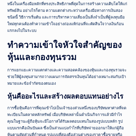
ณ์
หนึ่งในเครื่องมือหลักที่ทรงประสิทธิภาพที่สุดในการสร้างความเติบโตให้แก่
ไ
ทรัพย์สิน อย่างไรก็ตาม ความแตกต่างระหว่างเครื่องมือทางการเงินสอง
ชนิดนี้ วิธีการเริ่มต้น และการบริหารความเสี่ยงเป็นสิ่งจำเป็นที่ผู้ลงทุนมือ
ท
ใหม่ทุกคนต้องทำความเข้าใจอย่างถ่องแท้ก่อนที่จะตัดสินใจวางเงินก้อน
ย
แรกลงไปในระบบ
ป
ทำความเข้าใจหัวใจสำคัญของ
ระ
หุ้นและกองทุนรวม
จำ
วั
การแยกแยะความแตกต่างและความสอดคล้องของหุ้นและกองทุนรวมจะ
ช่วยให้ผู้ลงทุนสามารถวางแผนการจัดสรรเงินทุนได้อย่างเหมาะสมกับเป้า
น
หมายและข้อจำกัดของตนเอง
หุ้นคืออะไรและสร้างผลตอบแทนอย่างไร
การซื้อหุ้นคือการที่คุณเข้าไปเป็นเจ้าของส่วนหนึ่งของบริษัทมหาศาลที่จด
ทะเบียนในตลาดหลักทรัพย์ เมื่อบริษัทเหล่านั้นดำเนินกิจการแล้วมีกำไร
คุณในฐานะผู้ถือหุ้นจะมีโอกาสได้รับผลตอบแทนในสองรูปแบบหลัก รูป
แบบแรกคือเงินปันผล ซึ่งเป็นส่วนแบ่งกำไรที่บริษัทจ่ายออกมาให้แก่ผู้ถือ
หุ้นตามสัดส่วนที่กำหนด รูปแบบที่สองคือส่วนต่างของราคาซื้อขายหรือ