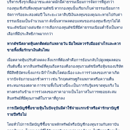
บริหารเชิงรุกเพื่อเอาชนะตลาดมักมีค่าธรรมเนียมการจัดการที่สูงกว่า
กองทุนเชิงรับที่ลงทุนตามดัชนี หากกองทุนนั้นเรียกเก็บค่าธรรมเนียมการ
จัดการร้อยละสองต่อปี ในระยะเวลาสิบปีเงินลงทุนของคุณจะหายไปกับค่า
ธรรมเนียมเป็นจำนวนมาก ดังนั้นหากผลตอบแทนของกองทุนเชิงรุกไม่ได้
ชนะดัชนีอย่างเด่นชัด การเลือกกองทุนดัชนีที่มีค่าธรรมเนียมต่ำจึงเป็นทาง
เลือกที่มีประสิทธิภาพมากกว่า
หากดัชนีตลาดหุ้นตกติดต่อกันหลายวัน มือใหม่ควรรับมืออย่างไรและควร
ขายทิ้งเพื่อรักษาเงินต้นไหม
เมื่อตลาดหุ้นปรับตัวลดลง สิ่งแรกที่ต้องทำคือการย้อนกลับไปดูเหตุผลตอน
เริ่มต้นซื้อ หากสินทรัพย์ที่คุณถือครองคือกองทุนรวมดัชนีหรือหุ้นของบริษัท
ที่มีสิทธิบัตรแข็งแกร่ง มีกำไรเติบโตต่อเนื่อง และการร่วงลงของราคาเกิด
จากปัจจัยภายนอกชั่วคราว เช่น วิกฤตเศรษฐกิจมหภาคหรือความตื่น
ตระหนกของตลาด การขายทิ้งในช่วงนี้จะเป็นการรับรู้ผลขาดทุนจริง ใน
ทางตรงกันข้าม การร่วงลงของราคาอาจเป็นโอกาสในการทยอยสะสม
สินทรัพย์ที่มีคุณภาพดีในราคาที่ถูกลง
การเปิดบัญชีซื้อขายหุ้นในปัจจุบันมีค่าใช้จ่ายแรกเข้าหรือค่ารักษาบัญชี
รายปีหรือไม่
โดยทั่วไปการเปิดบัญชีซื้อขายหลักทรัพย์หรือบัญชีกองทุนรวมกับสถาบัน