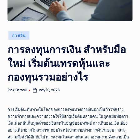
ส
รุ
ป
Posted
การเงิน
ข่
in
การลงทุนการเงิน สำหรับมือ
าว
แ
ใหม่ เริ่มต้นเทรดหุ้นและ
ล
กองทุนรวมอย่างไร
ะ
เห
Rick Parnell
May 19, 2026
Posted
by
ตุ
ก
การเริ่มต้นเดินทางในโลกของการลงทุนทางการเงินมักเป็นก้าวที่สร้าง
ความท้าทายและความกังวลใจให้แก่ผู้เริ่มต้นหลายคน ในยุคสมัยที่อัตรา
า
เงินเฟ้อกลืนกินมูลค่าของเงินสดในบัญชีออมทรัพย์ การเก็บออมเงินเพียง
ร
อย่างเดียวอาจไม่สามารถตอบโจทย์เป้าหมายทางการเงินระยะยาวและ
ความมั่งคั่งได้อีกต่อไป การลงทุนในตลาดหุ้นและกองทุนรวมจึงกลายเป็น