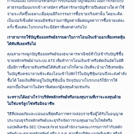
การเงินและโบรกเกอร์ที่ได้รับการรับรองอย่างถูกต้องจะไม่มีการเรียกเก็บ
ค่าธรรมเนียมแรกเข้า ค่าสมัคร หรือค่ารักษาบัญชีรายปีแต่อย่างใด ค่าใช้
จ่ายจะเกิดขึ้นเฉพาะเมื่อคุณมีกิจกรรมการซื้อขายจริงเท่านั้น โดยจะคิด
เป็นเปอร์เซ็นต์ค่าคอมมิชชันรวมภาษีมูลค่าเพิ่มต่อมูลค่าการซื้อขายแต่ละ
ครั้ง ซึ่งแต่ละโบรกเกอร์จะมีอัตราที่แตกต่างกันไป
เราสามารถใช้บัญชีออมทรัพย์ธรรมดาในการโอนเงินเข้าออกเพื่อเทรดหุ้น
ได้ทันทีเลยหรือไม่
คุณสามารถผูกบัญชีออมทรัพย์ของธนาคารพาณิชย์ทั่วไปเข้ากับบัญชีซื้อ
ขายหลักทรัพย์ผ่านระบบ ATS เพื่อทำการโอนเงินเข้าหรือตัดเงินอัตโนมัติ
เมื่อมีการซื้อขายสินทรัพย์ได้ทันที อย่างไรก็ตาม เงินที่จะนำมาใช้เทรดหุ้น
ในบัญชีแคชบาลานซ์จะต้องโอนเข้าไปพักไว้ในบัญชีหุ้นก่อนจึงจะส่งคำสั่ง
ซื้อได้ โดยเงินที่พักอยู่ในบัญชีหุ้นนั้น ปัจจุบันบางโบรกเกอร์ก็มีการให้
ดอกเบี้ยเงินฝากในอัตราพิเศษแก่ผู้ลงทุนด้วยเช่นกัน
จะทราบได้อย่างไรว่าบริษัทหลักทรัพย์หรือกองทุนรวมที่เราจะลงทุนด้วย
ไม่ใช่แชร์ลูกโซ่หรือมิจฉาชีพ
วิธีที่ปลอดภัยและแน่นอนที่สุดคือการตรวจสอบรายชื่อผู้ได้รับใบอนุญาต
ประกอบธุรกิจหลักทรัพย์และธุรกิจจัดการกองทุนผ่านเว็บไซต์หรือ
แอปพลิเคชัน SEC Check First ของสำนักงานคณะกรรมการกำกับหลัก
ทรัพย์และตลาดหลักทรัพย์ หรือ ก.ล.ต. หากชื่อบริษัท แอปพลิเคชัน หรือผู้