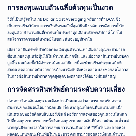
การลงทุนแบบถัวเฉลี่ยต้นทุนเป็นงวด
วิธีนี้เป็นที่รู้จักในนาม Dollar Cost Averaging หรือการทำ DCA ซึ่ง
เป็นการสร้างวินัยทางการเงินที่ทรงพลังที่สุดวิธีหนึ่ง หลักการคือการตั้งใจ
ลงทุนด้วยจำนวนเงินที่เท่ากันเป็นประจำทุกเดือนหรือทุกสัปดาห์ โดยไม่
สนใจว่าราคาของสินทรัพย์ในขณะนั้นจะอยู่ที่เท่าใด
เมื่อราคาสินทรัพย์ปรับตัวลดลง เงินทุนจำนวนเท่าเดิมของคุณจะสามารถ
ซื้อหน่วยลงทุนหรือหุ้นได้ในจำนวนที่มากขึ้น และเมื่อราคาสินทรัพย์ปรับตัว
สูงขึ้น คุณก็จะซื้อได้จำนวนน้อยลง วิธีการนี้จะช่วยสร้างต้นทุนเฉลี่ยที่
สมดุล ลดความกดดันจากการต้องมานั่งจับจังหวะตลาด และช่วยลดโอกาส
ในการซื้อสินทรัพย์ที่ราคาจุดสูงสุดของตลาดลงได้อย่างมีนัยสำคัญ
การจัดสรรสินทรัพย์ตามระดับความเสี่ยง
ก่อนการโอนเงินลงทุน คุณต้องประเมินตนเองว่าสามารถยอมรับความ
ผันผวนของเงินต้นได้มากน้อยเพียงใด หากคุณเป็นคนที่นอนไม่หลับเมื่อ
เห็นตัวเลขพอร์ตติดลบสิบเปอร์เซ็นต์ พอร์ตการลงทุนของคุณควรเน้นหนัก
ไปที่กองทุนรวมตราสารหนี้หรือกองทุนรวมตลาดเงินที่มีความผันผวนต่ำ แต่
หากคุณมีระยะเวลาในการลงทุนยาวนานเกินกว่าห้าปีขึ้นไปและคาดหวัง
ผลตอบแทนที่ชนะเงินเฟ้อในระยะยาว คุณสามารถจัดสรรเงินทุนจำนวน