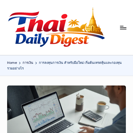
Skip
to
content
T
h
ai
D
Home
การเงิน
การลงทุนการเงิน สำหรับมือใหม่ เริ่มต้นเทรดหุ้นและกองทุน
รวมอย่างไร
ai
ly
Di
g
e
st
: