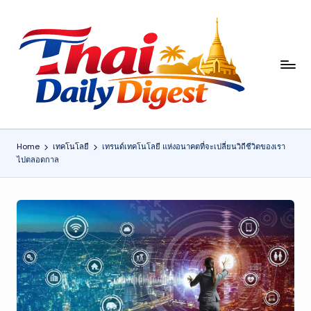
Skip
to
content
T
h
ai
D
Home
เทคโนโลยี
เทรนด์เทคโนโลยี แห่งอนาคตที่จะเปลี่ยนวิถีชีวิตของเรา
ไปตลอดกาล
ai
ly
Di
g
e
st
: