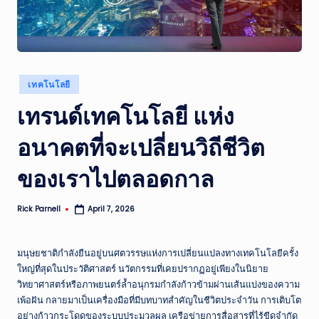
ส
รุ
ป
Posted
ข่
เทคโนโลยี
in
าว
เทรนด์เทคโนโลยี แห่ง
แ
อนาคตที่จะเปลี่ยนวิถีชีวิต
ล
ของเราไปตลอดกาล
ะ
เห
Rick Parnell
April 7, 2026
Posted
by
ตุ
ก
มนุษยชาติกำลังยืนอยู่บนศตวรรษแห่งการเปลี่ยนแปลงทางเทคโนโลยีครั้ง
ใหญ่ที่สุดในประวัติศาสตร์ นวัตกรรมที่เคยปรากฏอยู่เพียงในนิยาย
า
วิทยาศาสตร์หรือภาพยนตร์ล้ำอนุกรมกำลังก้าวข้ามผ่านเส้นแบ่งของความ
ร
เพ้อฝัน กลายมาเป็นเครื่องมือที่มีบทบาทสำคัญในชีวิตประจำวัน การเติบโต
อย่างก้าวกระโดดของระบบประมวลผล เครือข่ายการสื่อสารที่ไร้ขีดจำกัด