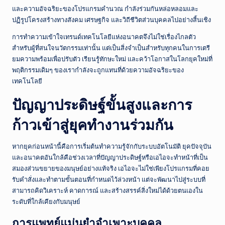
ณ์
และความอัจฉริยะของโปรแกรมคำนวณ กำลังร่วมกันหล่อหลอมและ
ไ
ปฏิรูปโครงสร้างทางสังคม เศรษฐกิจ และวิถีชีวิตส่วนบุคคลไปอย่างสิ้นเชิง
ท
การทำความเข้าใจเทรนด์เทคโนโลยีแห่งอนาคตจึงไม่ใช่เรื่องไกลตัว
สำหรับผู้ที่สนใจนวัตกรรมเท่านั้น แต่เป็นสิ่งจำเป็นสำหรับทุกคนในการเตรี
ย
ยมความพร้อมเพื่อปรับตัว เรียนรู้ทักษะใหม่ และคว้าโอกาสในโลกยุคใหม่ที่
ป
พฤติกรรมเดิมๆ ของเรากำลังจะถูกแทนที่ด้วยความอัจฉริยะของ
เทคโนโลยี
ระ
จำ
ปัญญาประดิษฐ์ขั้นสูงและการ
วั
ก้าวเข้าสู่ยุคทำงานร่วมกัน
น
หากยุคก่อนหน้านี้คือการเริ่มต้นทำความรู้จักกับระบบอัตโนมัติ ยุคปัจจุบัน
และอนาคตอันใกล้คือช่วงเวลาที่ปัญญาประดิษฐ์หรือเอไอจะทำหน้าที่เป็น
สมองส่วนขยายของมนุษย์อย่างแท้จริง เอไอจะไม่ใช่เพียงโปรแกรมที่คอย
รับคำสั่งและทำตามขั้นตอนที่กำหนดไว้ล่วงหน้า แต่จะพัฒนาไปสู่ระบบที่
สามารถคิดวิเคราะห์ คาดการณ์ และสร้างสรรค์สิ่งใหม่ได้ด้วยตนเองใน
ระดับที่ใกล้เคียงกับมนุษย์
การแพทย์แม่นยำจำเพาะบุคคล