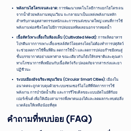
พลังงานไฮโดรเจนสะอาด:
การพัฒนาเทคโนโลยีการแยกไฮโดรเจน
จากน้ำด้วยพลังงานหมุนเวียน จะกลายมาเป็นแหล่งพลังงานหลัก
สำหรับภาคอุตสาหกรรมหนักและการขนส่งขนาดใหญ่ แทนที่การใช้
พลังงานฟอสซิลโดยไม่มีการปล่อยมลพิษเลยนอกจากหยดน้ำ
เนื้อสัตว์เพาะเลี้ยงในห้องแล็บ (Cultivated Meat):
การผลิตอาหาร
โปรตีนจากการเพาะเลี้ยงเซลล์สัตว์โดยตรงโดยไม่ต้องทำการปศุสัตว์
จะช่วยลดการใช้พื้นที่ดิน ลดการใช้น้ำ และลดการปล่อยก๊าซมีเทนสู่
ชั้นบรรยากาศอย่างมหาศาล ขณะเดียวกันก็ยังให้รสชาติและคุณค่า
ทางโภชนาการที่เหมือนกับเนื้อสัตว์จริง ปลอดภัยจากสารเร่งและยา
ปฏิชีวนะ
ระบบเมืองอัจฉริยะหมุนเวียน (Circular Smart Cities):
เมืองใน
อนาคตจะถูกควบคุมด้วยระบบเซนเซอร์ไอโอทีที่จัดการการใช้
พลังงาน การบำบัดน้ำเสีย และการรีไซเคิลขยะแบบอัตโนมัติร้อย
เปอร์เซ็นต์ เพื่อให้เมืองสามารถพึ่งพาตนเองได้และลดผลกระทบต่อสิ่ง
แวดล้อมให้เหลือน้อยที่สุด
คำถามที่พบบ่อย (FAQ)